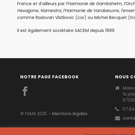
France et d’ailleurs par
l’Harmonie de
Gambsheim
,
l’Orc
Hexagone
,
Namestra
,
l’Harmonie de Vandoeuvre, l’ense
comme Radovan Vlatkovic (cor) ou Michel Becquet (t
Il est également sociétaire SACEM depuis 1999
NOTRE PAGE FACEBOOK
NOUS C
Maiso
1a pl
6700
07.64.
© FSMA 2025 –
Mentions légales
cont
En poursuivant votre na