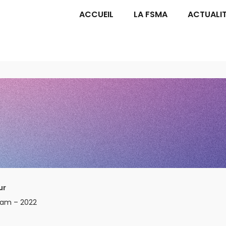
ACCUEIL
LA FSMA
ACTUALI
ur
am – 2022
n