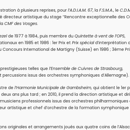
stration à plusieurs reprises, pour
l’A.D.I.A.M. 67
, la
F.S.M.A
., le
C.D.
 directeur artistique du stage ‘’Rencontre exceptionnelle des C
 la
CMF des Vosges
.
Pezel
de 1977 à 1984, puis membre du
Quintette à vent de l’OPS
,
ionaux en 1985 et 1986 : 1er Prix et
Prix spécial
d’interprétation 
 Concours International de Martigny (Suisse) en 1986 ; 3ème Pri
 prestigieuses telles que
l’Ensemble de Cuivres de Strasbourg
,
 percussions issus des orchestres symphoniques d’Allemagne).
estre de
l’Harmonie Municipale de
Gambsheim,
qui obtient le 1er p
s
deux ans plus tard ; en 2010, il prend la direction artistique et dir
 musiciens professionnels issus des orchestres philharmoniques
teur artistique et chef d’orchestre de la formation symphonique
 originales et arrangements joués aux quatre coins de l’Alsace