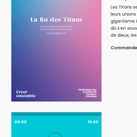
Les
Titans
se
leurs unions
gigantisme i
dû s’en souv
de dieux, le
Commande d
00:00
15:00