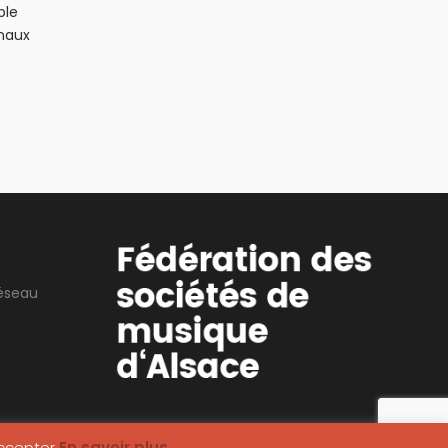
ble
onaux
réseau
ccepter
En savoir plus