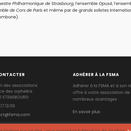
hestre Philharmonique de Strasbourg
, l’ensemble
Opus4
, l’ensem
mble de Cors de Paris
et même par de grands solistes internati
rombone).
ONTACTER
ADHÉRER À LA FSMA
n des associations
Adhérer à la FSMA et à son 
ace des orphelins
offre à votre association de
0 STRASBOURG
nombreux avantages
17.13.09
En savoir plus
act@fsma.com
vigation sur ce site, vous acceptez l’utilisation de cookies.
A