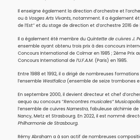
Il enseigne également la direction d’orchestre et l’orche
ou à
Vosges Arts Vivants
, notamment. Il a également été
de l’Est’’ et du stage de direction et d’orchestre 2016 de
Il a également été membre du
Quintette de cuivres J. 
ensemble ayant obtenu trois prix à des concours internat
Concours International de Colmar en 1985 ; 2ème Prix au
Concours International de
l’U.F.A.M
. (Paris) en 1985.
Entre 1988 et 1992, il a dirigé de nombreuses formations
l’ensemble
Westfalica
(ensemble de seize trombones et
En septembre 2000, il devient directeur et chef d’orch
aequo au concours ‘’
Rencontres musicales’’
Musicapoli
l’ensemble de cuivres
Namestra
, fabuleuse alchimie de
Nancy, Metz et Strasbourg. En 2022, il est nommé direc
Philharmonie de Strasbourg.
Rémy Abraham a à son actif de nombreuses compositions