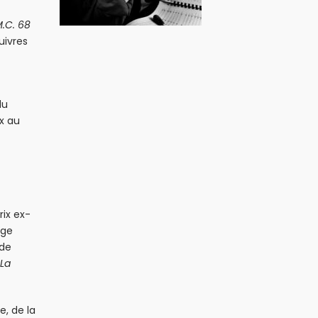
M.C. 68
uivres
du
x au
rix ex-
ige
 de
La
, de la