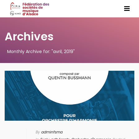
Archives
Monthly Archive for: "avril, 2019"
By
adminfsma