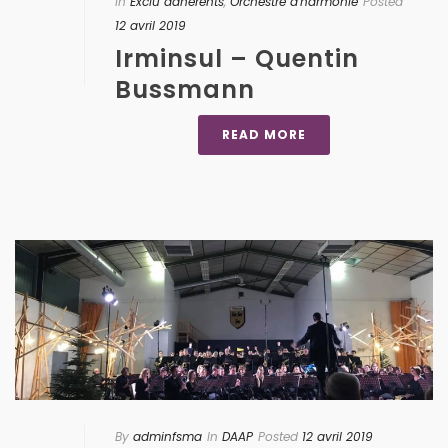
In
Exclu adhérents
,
Orchestre d'harmonie
Posted
12 avril 2019
Irminsul – Quentin
Bussmann
READ MORE
By
adminfsma
In
DAAP
Posted
12 avril 2019